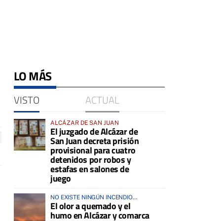
LO MÁS
VISTO
ACTUAL
ALCÁZAR DE SAN JUAN
El juzgado de Alcázar de
San Juan decreta prisión
provisional para cuatro
detenidos por robos y
estafas en salones de
juego
NO EXISTE NINGÚN INCENDIO
El olor a quemado y el
ACTIVO EN LA COMARCA
humo en Alcázar y comarca