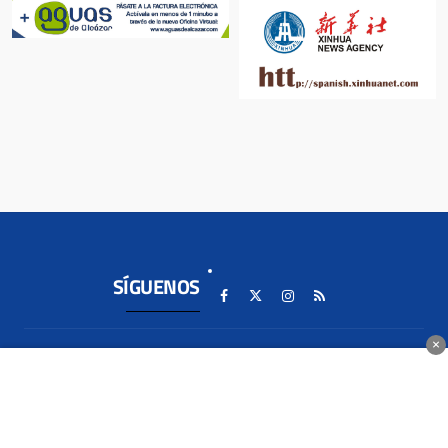
SÍGUENOS
×
SECCIONES
LOCAL
+SEMANAL
TE INTERESA...
ALCÁZAR DE
ENTREVISTAS
SAN JUAN