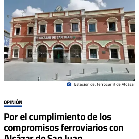
photo_camera
Estación del ferrocarril de Alcázar
OPINIÓN
Por el cumplimiento de los
compromisos ferroviarios con
Alcázar de San Juan