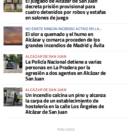
El juzgado de Alcázar de San Juan
decreta prisión provisional para
cuatro detenidos por robos y estafas
en salones de juego
NO EXISTE NINGÚN INCENDIO ACTIVO EN LA
El olor a quemado y el humo en
COMARCA
Alcázar y comarca proceden de los
grandes incendios de Madrid y Ávila
ALCÁZAR DE SAN JUAN
La Policía Nacional detiene a varias
personas en La Pradera por la
agresión a dos agentes en Alcázar de
San Juan
ALCÁZAR DE SAN JUAN
Un incendio calcina un pino y alcanza
la carpa de un establecimiento de
hostelería en la calle Los Ángeles de
Alcázar de San Juan