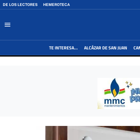
DE LOS LECTORES
HEMEROTECA
menu
TE INTERESA...
ALCÁZAR DE SAN JUAN
CA