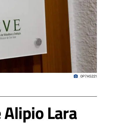
photo_camera
0P7A5221
 Alipio Lara