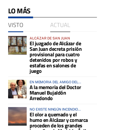
LO MÁS
VISTO
ACTUAL
ALCÁZAR DE SAN JUAN
El juzgado de Alcázar de
San Juan decreta prisión
provisional para cuatro
detenidos por robos y
estafas en salones de
juego
EN MEMORIA DEL AMIGO DEL
A la memoria del Doctor
HOMBRE Y DE LOS ANIMALES
Manuel Bujaldón
Arredondo
NO EXISTE NINGÚN INCENDIO
El olor a quemado y el
ACTIVO EN LA COMARCA
humo en Alcázar y comarca
proceden de los grandes