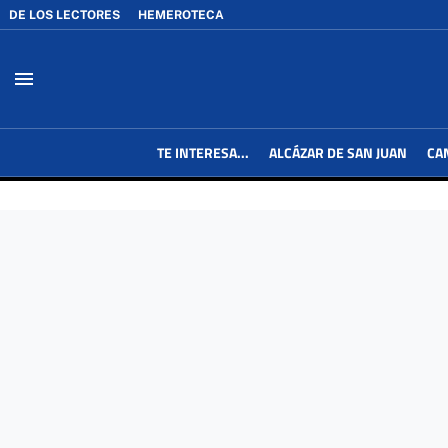
DE LOS LECTORES
HEMEROTECA
menu
TE INTERESA...
ALCÁZAR DE SAN JUAN
CA