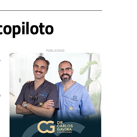
copiloto
e