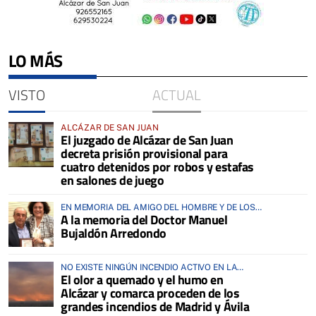
LO MÁS
VISTO
ACTUAL
ALCÁZAR DE SAN JUAN
El juzgado de Alcázar de San Juan
decreta prisión provisional para
cuatro detenidos por robos y estafas
en salones de juego
EN MEMORIA DEL AMIGO DEL HOMBRE Y DE LOS
A la memoria del Doctor Manuel
ANIMALES
Bujaldón Arredondo
NO EXISTE NINGÚN INCENDIO ACTIVO EN LA
El olor a quemado y el humo en
COMARCA
Alcázar y comarca proceden de los
grandes incendios de Madrid y Ávila