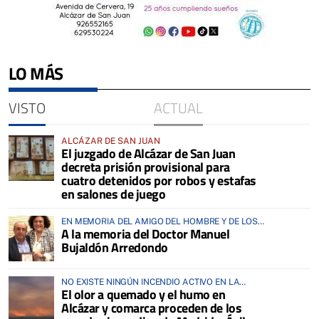
LO MÁS
VISTO
ACTUAL
ALCÁZAR DE SAN JUAN
El juzgado de Alcázar de San Juan
decreta prisión provisional para
cuatro detenidos por robos y estafas
en salones de juego
EN MEMORIA DEL AMIGO DEL HOMBRE Y DE LOS
A la memoria del Doctor Manuel
ANIMALES
Bujaldón Arredondo
NO EXISTE NINGÚN INCENDIO ACTIVO EN LA
El olor a quemado y el humo en
COMARCA
Alcázar y comarca proceden de los