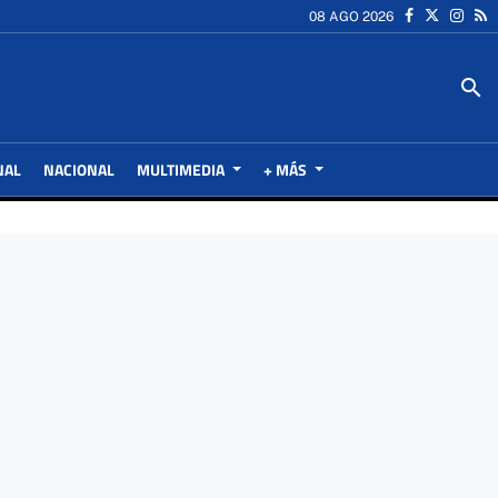
08 AGO 2026
search
NAL
NACIONAL
MULTIMEDIA
+ MÁS