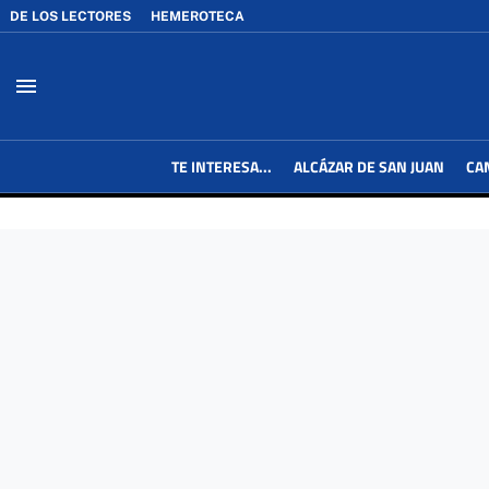
DE LOS LECTORES
HEMEROTECA
menu
TE INTERESA...
ALCÁZAR DE SAN JUAN
CA