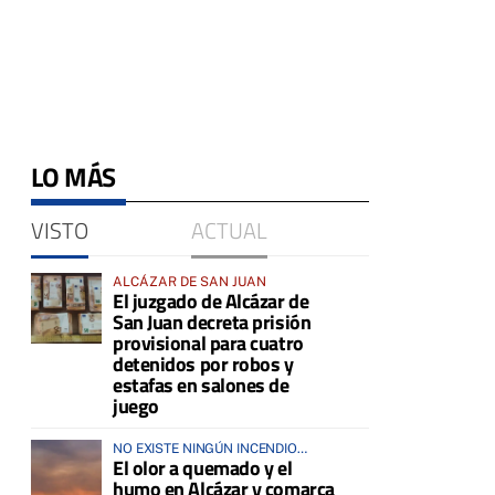
LO MÁS
VISTO
ACTUAL
ALCÁZAR DE SAN JUAN
El juzgado de Alcázar de
San Juan decreta prisión
provisional para cuatro
detenidos por robos y
estafas en salones de
juego
NO EXISTE NINGÚN INCENDIO
El olor a quemado y el
ACTIVO EN LA COMARCA
humo en Alcázar y comarca