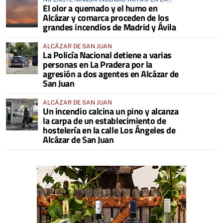
El olor a quemado y el humo en
COMARCA
Alcázar y comarca proceden de los
grandes incendios de Madrid y Ávila
ALCÁZAR DE SAN JUAN
La Policía Nacional detiene a varias
personas en La Pradera por la
agresión a dos agentes en Alcázar de
San Juan
ALCÁZAR DE SAN JUAN
Un incendio calcina un pino y alcanza
la carpa de un establecimiento de
hostelería en la calle Los Ángeles de
Alcázar de San Juan