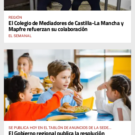
REGIÓN
El Colegio de Mediadores de Castilla-La Mancha y
Mapfre refuerzan su colaboración
EL SEMANAL
SE PUBLICA HOY EN EL TABLÓN DE ANUNCIOS DE LA SEDE
El Gobierno regional publica la resolución
ELECTRÓNICA DE LA JUNTA DE COMUNIDADES Y EN EL PORTAL DE