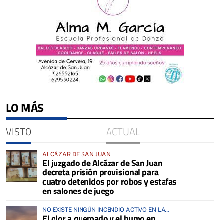
LO MÁS
VISTO
ACTUAL
ALCÁZAR DE SAN JUAN
El juzgado de Alcázar de San Juan
decreta prisión provisional para
cuatro detenidos por robos y estafas
en salones de juego
NO EXISTE NINGÚN INCENDIO ACTIVO EN LA
El olor a quemado y el humo en
COMARCA