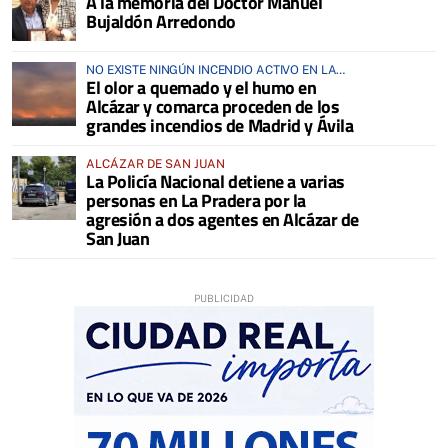
A la memoria del Doctor Manuel
ANIMALES
Bujaldón Arredondo
NO EXISTE NINGÚN INCENDIO ACTIVO EN LA
El olor a quemado y el humo en
COMARCA
Alcázar y comarca proceden de los
grandes incendios de Madrid y Ávila
ALCÁZAR DE SAN JUAN
La Policía Nacional detiene a varias
personas en La Pradera por la
agresión a dos agentes en Alcázar de
San Juan