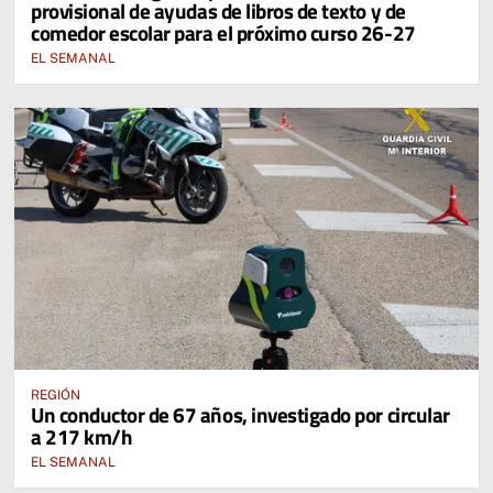
provisional de ayudas de libros de texto y de
EDUCACIÓN DE CASTILLA-LA MANCHA
comedor escolar para el próximo curso 26-27
EL SEMANAL
REGIÓN
Un conductor de 67 años, investigado por circular
a 217 km/h
EL SEMANAL