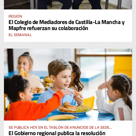
REGIÓN
El Colegio de Mediadores de Castilla-La Mancha y
Mapfre refuerzan su colaboración
EL SEMANAL
SE PUBLICA HOY EN EL TABLÓN DE ANUNCIOS DE LA SEDE
El Gobierno regional publica la resolución
ELECTRÓNICA DE LA JUNTA DE COMUNIDADES Y EN EL PORTAL DE