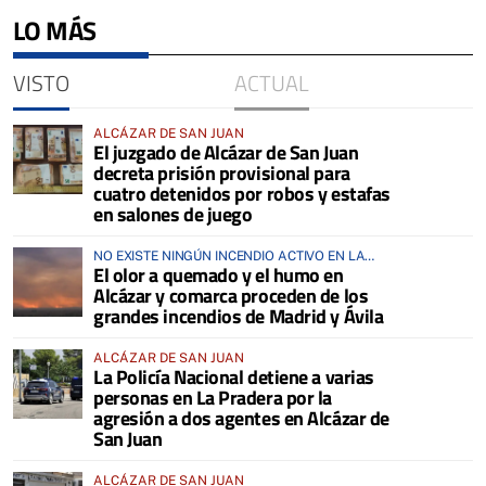
LO MÁS
VISTO
ACTUAL
ALCÁZAR DE SAN JUAN
El juzgado de Alcázar de San Juan
decreta prisión provisional para
cuatro detenidos por robos y estafas
en salones de juego
NO EXISTE NINGÚN INCENDIO ACTIVO EN LA
El olor a quemado y el humo en
COMARCA
Alcázar y comarca proceden de los
grandes incendios de Madrid y Ávila
ALCÁZAR DE SAN JUAN
La Policía Nacional detiene a varias
personas en La Pradera por la
agresión a dos agentes en Alcázar de
San Juan
ALCÁZAR DE SAN JUAN