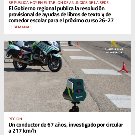
SE PUBLICA HOY EN EL TABLÓN DE ANUNCIOS DE LA SEDE
El Gobierno regional publica la resolución
ELECTRÓNICA DE LA JUNTA DE COMUNIDADES Y EN EL PORTAL DE
provisional de ayudas de libros de texto y de
EDUCACIÓN DE CASTILLA-LA MANCHA
comedor escolar para el próximo curso 26-27
EL SEMANAL
REGIÓN
Un conductor de 67 años, investigado por circular
a 217 km/h