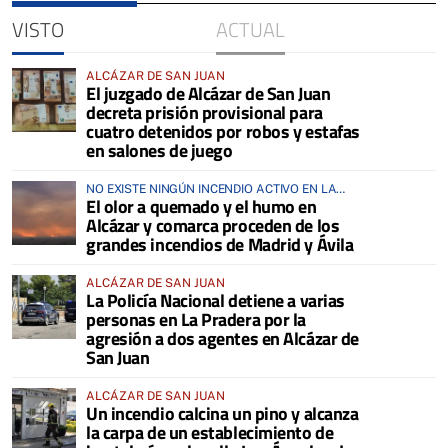
VISTO
ACTUAL
ALCÁZAR DE SAN JUAN
El juzgado de Alcázar de San Juan
decreta prisión provisional para
cuatro detenidos por robos y estafas
en salones de juego
NO EXISTE NINGÚN INCENDIO ACTIVO EN LA
El olor a quemado y el humo en
COMARCA
Alcázar y comarca proceden de los
grandes incendios de Madrid y Ávila
ALCÁZAR DE SAN JUAN
La Policía Nacional detiene a varias
personas en La Pradera por la
agresión a dos agentes en Alcázar de
San Juan
ALCÁZAR DE SAN JUAN
Un incendio calcina un pino y alcanza
la carpa de un establecimiento de