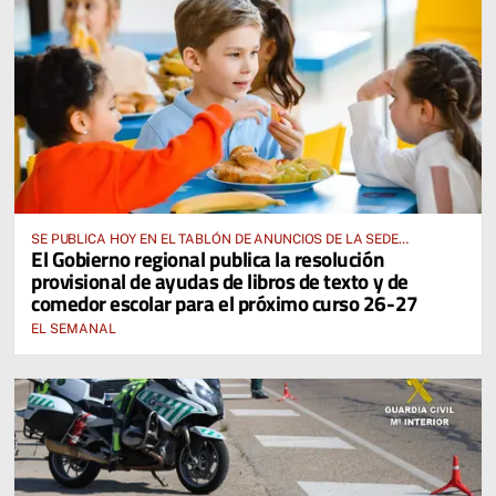
SE PUBLICA HOY EN EL TABLÓN DE ANUNCIOS DE LA SEDE
El Gobierno regional publica la resolución
ELECTRÓNICA DE LA JUNTA DE COMUNIDADES Y EN EL PORTAL DE
provisional de ayudas de libros de texto y de
EDUCACIÓN DE CASTILLA-LA MANCHA
comedor escolar para el próximo curso 26-27
EL SEMANAL