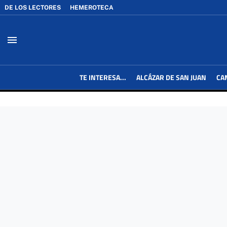
DE LOS LECTORES
HEMEROTECA
menu
TE INTERESA...
ALCÁZAR DE SAN JUAN
CA