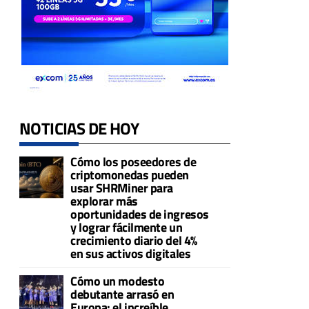
NOTICIAS DE HOY
Cómo los poseedores de
criptomonedas pueden
usar SHRMiner para
explorar más
oportunidades de ingresos
y lograr fácilmente un
crecimiento diario del 4%
en sus activos digitales
Cómo un modesto
debutante arrasó en
Europa: el increíble