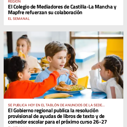
REGIÓN
El Colegio de Mediadores de Castilla-La Mancha y
Mapfre refuerzan su colaboración
EL SEMANAL
SE PUBLICA HOY EN EL TABLÓN DE ANUNCIOS DE LA SEDE
El Gobierno regional publica la resolución
ELECTRÓNICA DE LA JUNTA DE COMUNIDADES Y EN EL PORTAL DE
provisional de ayudas de libros de texto y de
EDUCACIÓN DE CASTILLA-LA MANCHA
comedor escolar para el próximo curso 26-27