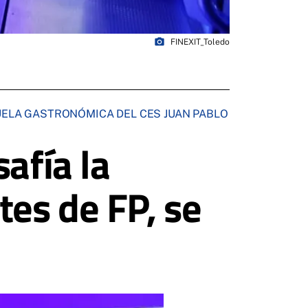
photo_camera
FINEXIT_Toledo
CUELA GASTRONÓMICA DEL CES JUAN PABLO
afía la
tes de FP, se