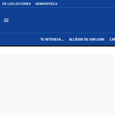
DE LOS LECTORES
HEMEROTECA
menu
TE INTERESA...
ALCÁZAR DE SAN JUAN
CA