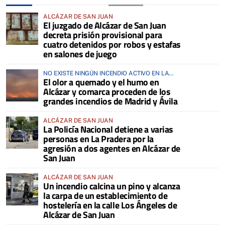
ALCÁZAR DE SAN JUAN
El juzgado de Alcázar de San Juan
decreta prisión provisional para
cuatro detenidos por robos y estafas
en salones de juego
NO EXISTE NINGÚN INCENDIO ACTIVO EN LA
El olor a quemado y el humo en
COMARCA
Alcázar y comarca proceden de los
grandes incendios de Madrid y Ávila
ALCÁZAR DE SAN JUAN
La Policía Nacional detiene a varias
personas en La Pradera por la
agresión a dos agentes en Alcázar de
San Juan
ALCÁZAR DE SAN JUAN
Un incendio calcina un pino y alcanza
la carpa de un establecimiento de
hostelería en la calle Los Ángeles de
Alcázar de San Juan