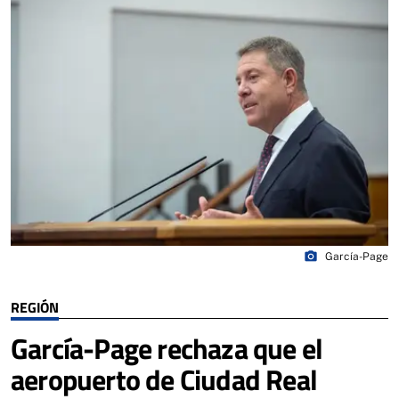
photo_camera
García-Page
REGIÓN
García-Page rechaza que el
aeropuerto de Ciudad Real