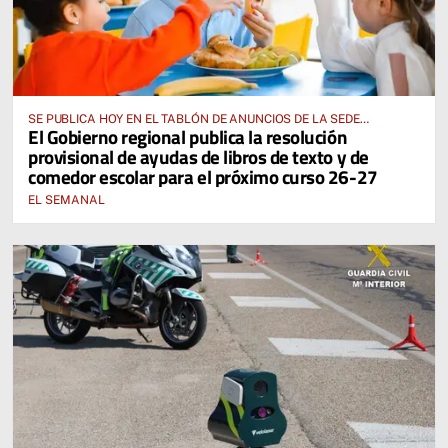
SE PUBLICA HOY EN EL TABLÓN DE ANUNCIOS DE LA SEDE
El Gobierno regional publica la resolución
ELECTRÓNICA DE LA JUNTA DE COMUNIDADES Y EN EL PORTAL DE
provisional de ayudas de libros de texto y de
EDUCACIÓN DE CASTILLA-LA MANCHA
comedor escolar para el próximo curso 26-27
EL SEMANAL