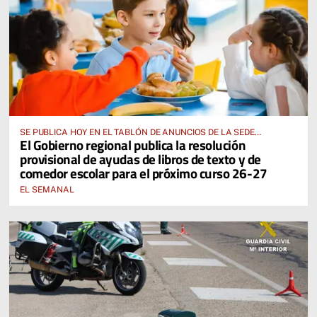
SE PUBLICA HOY EN EL TABLÓN DE ANUNCIOS DE LA SEDE
El Gobierno regional publica la resolución
ELECTRÓNICA DE LA JUNTA DE COMUNIDADES Y EN EL PORTAL DE
provisional de ayudas de libros de texto y de
EDUCACIÓN DE CASTILLA-LA MANCHA
comedor escolar para el próximo curso 26-27
EL SEMANAL