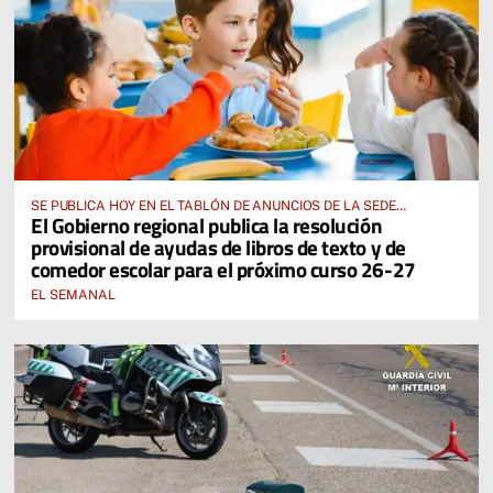
SE PUBLICA HOY EN EL TABLÓN DE ANUNCIOS DE LA SEDE
El Gobierno regional publica la resolución
ELECTRÓNICA DE LA JUNTA DE COMUNIDADES Y EN EL PORTAL DE
provisional de ayudas de libros de texto y de
EDUCACIÓN DE CASTILLA-LA MANCHA
comedor escolar para el próximo curso 26-27
EL SEMANAL