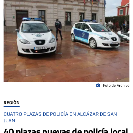
photo_camera
Foto de Archivo
REGIÓN
CUATRO PLAZAS DE POLICÍA EN ALCÁZAR DE SAN
JUAN
40 plazas nuevas de policía local