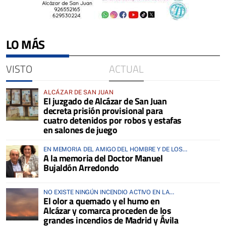
LO MÁS
VISTO
ACTUAL
ALCÁZAR DE SAN JUAN
El juzgado de Alcázar de San Juan
decreta prisión provisional para
cuatro detenidos por robos y estafas
en salones de juego
EN MEMORIA DEL AMIGO DEL HOMBRE Y DE LOS
A la memoria del Doctor Manuel
ANIMALES
Bujaldón Arredondo
NO EXISTE NINGÚN INCENDIO ACTIVO EN LA
El olor a quemado y el humo en
COMARCA
Alcázar y comarca proceden de los
grandes incendios de Madrid y Ávila