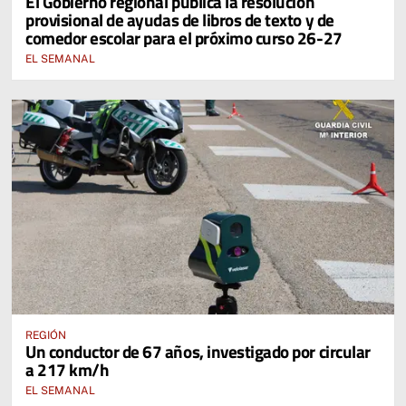
El Gobierno regional publica la resolución
provisional de ayudas de libros de texto y de
EDUCACIÓN DE CASTILLA-LA MANCHA
comedor escolar para el próximo curso 26-27
EL SEMANAL
REGIÓN
Un conductor de 67 años, investigado por circular
a 217 km/h
EL SEMANAL