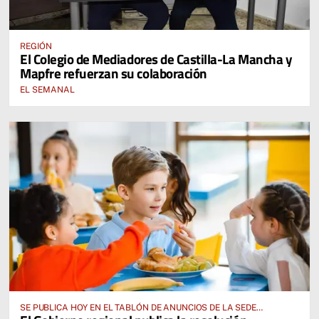
REGIÓN
El Colegio de Mediadores de Castilla-La Mancha y
Mapfre refuerzan su colaboración
EL SEMANAL
SE PUBLICA HOY EN EL TABLÓN DE ANUNCIOS DE LA SEDE
ELECTRÓNICA DE LA JUNTA DE COMUNIDADES Y EN EL PORTAL DE