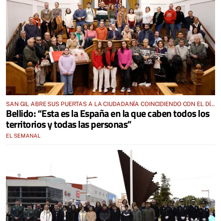
SAN GIL ABRE SUS PUERTAS A LA CIUDADANÍA COINCIDIENDO CON EL DÍA
Bellido: “Esta es la España en la que caben todos los
DE LA CONSTITUCIÓN
territorios y todas las personas”
EL SEMANAL