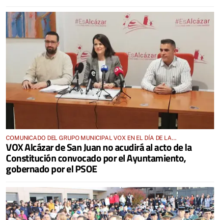
COMUNICADO DEL GRUPO MUNICIPAL VOX EN EL DÍA DE LA
VOX Alcázar de San Juan no acudirá al acto de la
CONSTITUCIÓN
Constitución convocado por el Ayuntamiento,
gobernado por el PSOE