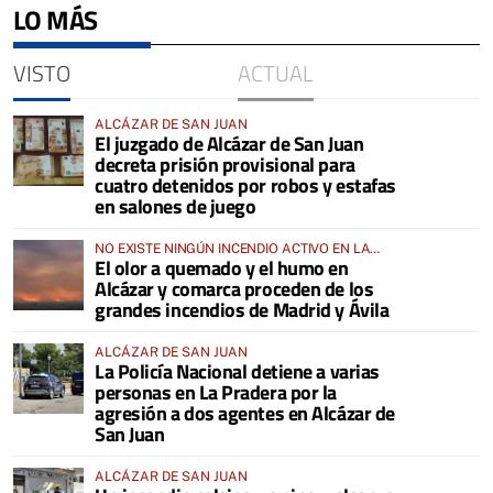
LO MÁS
VISTO
ACTUAL
ALCÁZAR DE SAN JUAN
El juzgado de Alcázar de San Juan
decreta prisión provisional para
cuatro detenidos por robos y estafas
en salones de juego
NO EXISTE NINGÚN INCENDIO ACTIVO EN LA
El olor a quemado y el humo en
COMARCA
Alcázar y comarca proceden de los
grandes incendios de Madrid y Ávila
ALCÁZAR DE SAN JUAN
La Policía Nacional detiene a varias
personas en La Pradera por la
agresión a dos agentes en Alcázar de
San Juan
ALCÁZAR DE SAN JUAN