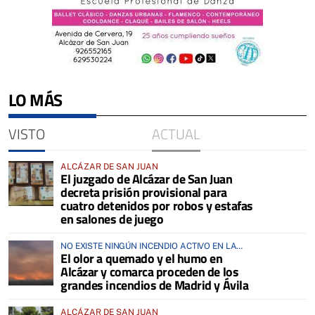
LO MÁS
VISTO
ACTUAL
ALCÁZAR DE SAN JUAN
El juzgado de Alcázar de San Juan
decreta prisión provisional para
cuatro detenidos por robos y estafas
en salones de juego
NO EXISTE NINGÚN INCENDIO ACTIVO EN LA
El olor a quemado y el humo en
COMARCA
Alcázar y comarca proceden de los
grandes incendios de Madrid y Ávila
ALCÁZAR DE SAN JUAN