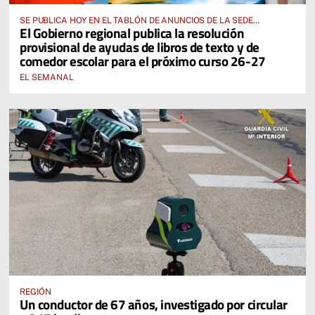
SE PUBLICA HOY EN EL TABLÓN DE ANUNCIOS DE LA SEDE
El Gobierno regional publica la resolución
ELECTRÓNICA DE LA JUNTA DE COMUNIDADES Y EN EL PORTAL DE
provisional de ayudas de libros de texto y de
EDUCACIÓN DE CASTILLA-LA MANCHA
comedor escolar para el próximo curso 26-27
EL SEMANAL
REGIÓN
Un conductor de 67 años, investigado por circular