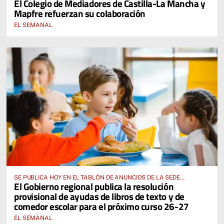
El Colegio de Mediadores de Castilla-La Mancha y
Mapfre refuerzan su colaboración
EL SEMANAL
SE PUBLICA HOY EN EL TABLÓN DE ANUNCIOS DE LA SEDE
El Gobierno regional publica la resolución
ELECTRÓNICA DE LA JUNTA DE COMUNIDADES Y EN EL PORTAL DE
provisional de ayudas de libros de texto y de
EDUCACIÓN DE CASTILLA-LA MANCHA
comedor escolar para el próximo curso 26-27
EL SEMANAL