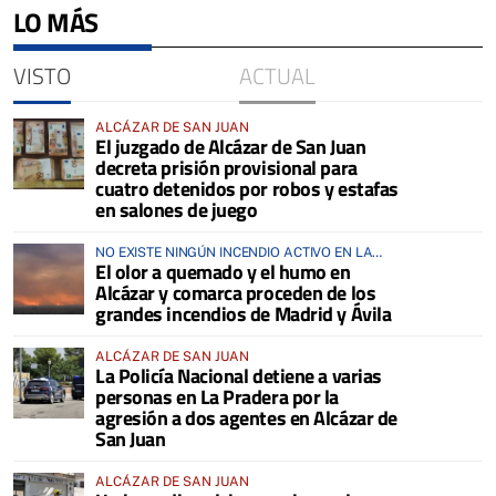
LO MÁS
VISTO
ACTUAL
ALCÁZAR DE SAN JUAN
El juzgado de Alcázar de San Juan
decreta prisión provisional para
cuatro detenidos por robos y estafas
en salones de juego
NO EXISTE NINGÚN INCENDIO ACTIVO EN LA
El olor a quemado y el humo en
COMARCA
Alcázar y comarca proceden de los
grandes incendios de Madrid y Ávila
ALCÁZAR DE SAN JUAN
La Policía Nacional detiene a varias
personas en La Pradera por la
agresión a dos agentes en Alcázar de
San Juan
ALCÁZAR DE SAN JUAN