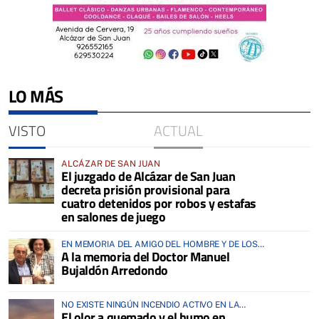
LO MÁS
VISTO
ACTUAL
ALCÁZAR DE SAN JUAN
El juzgado de Alcázar de San Juan
decreta prisión provisional para
cuatro detenidos por robos y estafas
en salones de juego
EN MEMORIA DEL AMIGO DEL HOMBRE Y DE LOS
A la memoria del Doctor Manuel
ANIMALES
Bujaldón Arredondo
NO EXISTE NINGÚN INCENDIO ACTIVO EN LA
El olor a quemado y el humo en
COMARCA