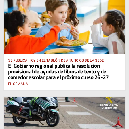
SE PUBLICA HOY EN EL TABLÓN DE ANUNCIOS DE LA SEDE
El Gobierno regional publica la resolución
ELECTRÓNICA DE LA JUNTA DE COMUNIDADES Y EN EL PORTAL DE
provisional de ayudas de libros de texto y de
EDUCACIÓN DE CASTILLA-LA MANCHA
comedor escolar para el próximo curso 26-27
EL SEMANAL