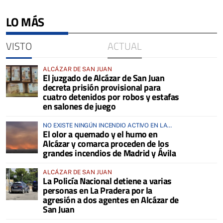
LO MÁS
VISTO
ACTUAL
ALCÁZAR DE SAN JUAN
El juzgado de Alcázar de San Juan
decreta prisión provisional para
cuatro detenidos por robos y estafas
en salones de juego
NO EXISTE NINGÚN INCENDIO ACTIVO EN LA
El olor a quemado y el humo en
COMARCA
Alcázar y comarca proceden de los
grandes incendios de Madrid y Ávila
ALCÁZAR DE SAN JUAN
La Policía Nacional detiene a varias
personas en La Pradera por la
agresión a dos agentes en Alcázar de
San Juan