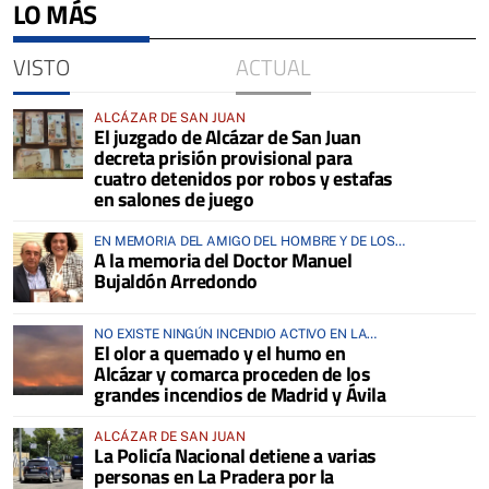
LO MÁS
VISTO
ACTUAL
ALCÁZAR DE SAN JUAN
El juzgado de Alcázar de San Juan
decreta prisión provisional para
cuatro detenidos por robos y estafas
en salones de juego
EN MEMORIA DEL AMIGO DEL HOMBRE Y DE LOS
A la memoria del Doctor Manuel
ANIMALES
Bujaldón Arredondo
NO EXISTE NINGÚN INCENDIO ACTIVO EN LA
El olor a quemado y el humo en
COMARCA
Alcázar y comarca proceden de los
grandes incendios de Madrid y Ávila
ALCÁZAR DE SAN JUAN
La Policía Nacional detiene a varias
personas en La Pradera por la