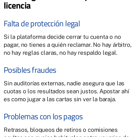
licencia
Falta de protección legal
Si la plataforma decide cerrar tu cuenta o no
pagar, no tienes a quién reclamar. No hay árbitro,
no hay reglas claras, no hay respaldo legal.
Posibles fraudes
Sin auditorías externas, nadie asegura que las
cuotas o los resultados sean justos. Apostar ahí
es como jugar a las cartas sin ver la baraja.
Problemas con los pagos
Retrasos, bloqueos de retiros o comisiones