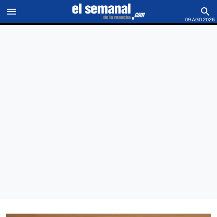
menu
search
09 AGO 2026