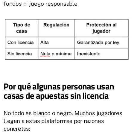
fondos ni juego responsable.
Por qué algunas personas usan
casas de apuestas sin licencia
No todo es blanco o negro. Muchos jugadores
llegan a estas plataformas por razones
concretas: