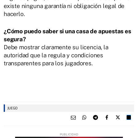
existe ninguna garantía ni obligación legal de
hacerlo.
¿Cómo puedo saber si una casa de apuestas es
segura?
Debe mostrar claramente su licencia, la
autoridad que la regula y condiciones
transparentes para los jugadores.
JUEGO