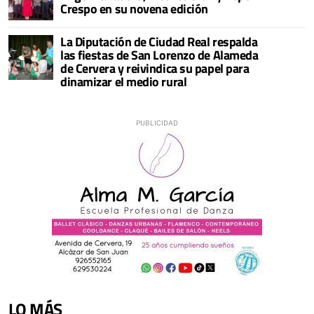
Crespo en su novena edición
La Diputación de Ciudad Real respalda
las fiestas de San Lorenzo de Alameda
de Cervera y reivindica su papel para
dinamizar el medio rural
LO MÁS