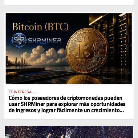
TE INTERESA...
Cómo los poseedores de criptomonedas pueden
usar SHRMiner para explorar más oportunidades
de ingresos y lograr fácilmente un crecimiento
diario del 4% en sus activos digitales