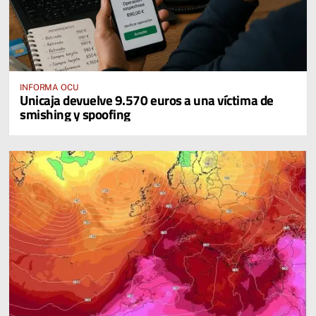
INFORMA OCU
Unicaja devuelve 9.570 euros a una víctima de
smishing y spoofing