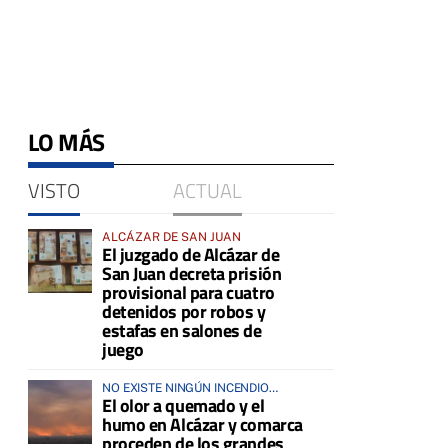
LO MÁS
VISTO
ACTUAL
ALCÁZAR DE SAN JUAN
El juzgado de Alcázar de
San Juan decreta prisión
provisional para cuatro
detenidos por robos y
estafas en salones de
juego
NO EXISTE NINGÚN INCENDIO
El olor a quemado y el
ACTIVO EN LA COMARCA
humo en Alcázar y comarca
proceden de los grandes