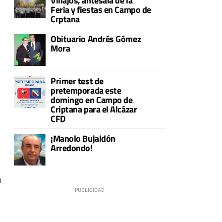
Villajos, antesala de la
Feria y fiestas en Campo de
Crptana
Obituario Andrés Gómez
Mora
Primer test de
pretemporada este
domingo en Campo de
Criptana para el Alcázar
CFD
¡Manolo Bujaldón
Arredondo!
n