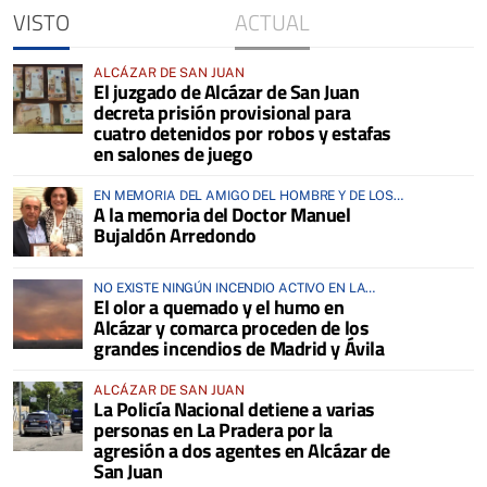
VISTO
ACTUAL
ALCÁZAR DE SAN JUAN
El juzgado de Alcázar de San Juan
decreta prisión provisional para
cuatro detenidos por robos y estafas
en salones de juego
EN MEMORIA DEL AMIGO DEL HOMBRE Y DE LOS
A la memoria del Doctor Manuel
ANIMALES
Bujaldón Arredondo
NO EXISTE NINGÚN INCENDIO ACTIVO EN LA
El olor a quemado y el humo en
COMARCA
Alcázar y comarca proceden de los
grandes incendios de Madrid y Ávila
ALCÁZAR DE SAN JUAN
La Policía Nacional detiene a varias
personas en La Pradera por la
agresión a dos agentes en Alcázar de
San Juan