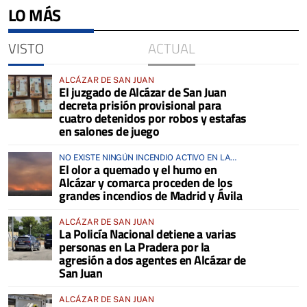
LO MÁS
VISTO
ACTUAL
ALCÁZAR DE SAN JUAN
El juzgado de Alcázar de San Juan
decreta prisión provisional para
cuatro detenidos por robos y estafas
en salones de juego
NO EXISTE NINGÚN INCENDIO ACTIVO EN LA
El olor a quemado y el humo en
COMARCA
Alcázar y comarca proceden de los
grandes incendios de Madrid y Ávila
ALCÁZAR DE SAN JUAN
La Policía Nacional detiene a varias
personas en La Pradera por la
agresión a dos agentes en Alcázar de
San Juan
ALCÁZAR DE SAN JUAN