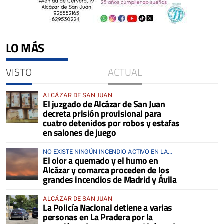
LO MÁS
VISTO
ACTUAL
ALCÁZAR DE SAN JUAN
El juzgado de Alcázar de San Juan
decreta prisión provisional para
cuatro detenidos por robos y estafas
en salones de juego
NO EXISTE NINGÚN INCENDIO ACTIVO EN LA
El olor a quemado y el humo en
COMARCA
Alcázar y comarca proceden de los
grandes incendios de Madrid y Ávila
ALCÁZAR DE SAN JUAN
La Policía Nacional detiene a varias
personas en La Pradera por la