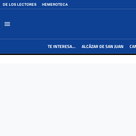
DE LOS LECTORES
HEMEROTECA
menu
TE INTERESA...
ALCÁZAR DE SAN JUAN
CA