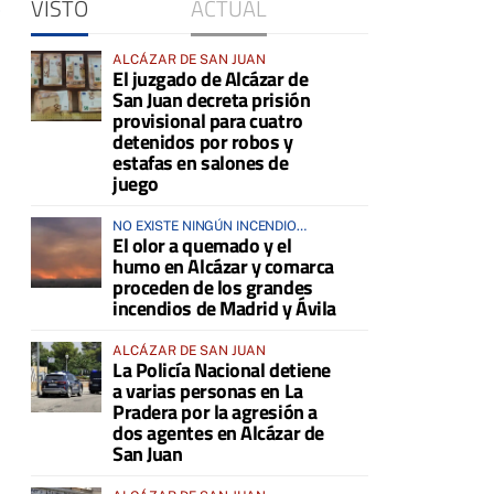
e
VISTO
ACTUAL
ALCÁZAR DE SAN JUAN
El juzgado de Alcázar de
San Juan decreta prisión
provisional para cuatro
detenidos por robos y
estafas en salones de
juego
NO EXISTE NINGÚN INCENDIO
El olor a quemado y el
ACTIVO EN LA COMARCA
humo en Alcázar y comarca
proceden de los grandes
incendios de Madrid y Ávila
ALCÁZAR DE SAN JUAN
La Policía Nacional detiene
a varias personas en La
Pradera por la agresión a
dos agentes en Alcázar de
San Juan