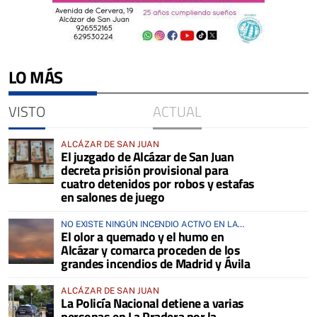
LO MÁS
VISTO
ACTUAL
ALCÁZAR DE SAN JUAN
El juzgado de Alcázar de San Juan
decreta prisión provisional para
cuatro detenidos por robos y estafas
en salones de juego
NO EXISTE NINGÚN INCENDIO ACTIVO EN LA
El olor a quemado y el humo en
COMARCA
Alcázar y comarca proceden de los
grandes incendios de Madrid y Ávila
ALCÁZAR DE SAN JUAN
La Policía Nacional detiene a varias
personas en La Pradera por la