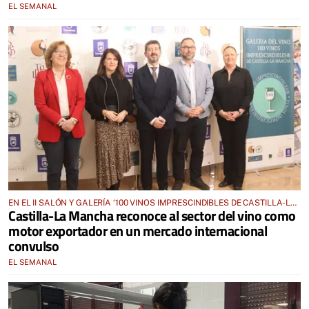
EL SEMANAL
EN EL II SALÓN Y GALERÍA ‘100 VINOS IMPRESCINDIBLES DE CASTILLA-LA
Castilla-La Mancha reconoce al sector del vino como
MANCHA’
motor exportador en un mercado internacional
convulso
EL SEMANAL