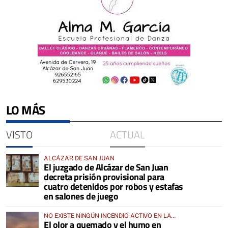
LO MÁS
VISTO
ACTUAL
ALCÁZAR DE SAN JUAN
El juzgado de Alcázar de San Juan
decreta prisión provisional para
cuatro detenidos por robos y estafas
en salones de juego
NO EXISTE NINGÚN INCENDIO ACTIVO EN LA
El olor a quemado y el humo en
COMARCA