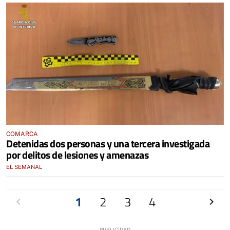
COMARCA
Detenidas dos personas y una tercera investigada
por delitos de lesiones y amenazas
EL SEMANAL
Anterior
1
2
3
4
Siguien