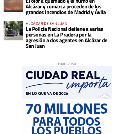
El olor a quemado y el humo en
COMARCA
Alcázar y comarca proceden de los
grandes incendios de Madrid y Ávila
ALCÁZAR DE SAN JUAN
La Policía Nacional detiene a varias
personas en La Pradera por la
agresión a dos agentes en Alcázar de
San Juan