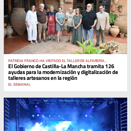
PATRICIA FRANCO HA VISITADO EL TALLER DE ALFARERÍA
El Gobierno de Castilla-La Mancha tramita 126
HERMANOS PEÑO EN VILLAFRANCA DE LOS CABALLEROS
ayudas para la modernización y digitalización de
talleres artesanos en la región
EL SEMANAL