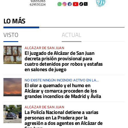
LO MÁS
VISTO
ACTUAL
ALCÁZAR DE SAN JUAN
El juzgado de Alcázar de San Juan
decreta prisión provisional para
cuatro detenidos por robos y estafas
en salones de juego
NO EXISTE NINGÚN INCENDIO ACTIVO EN LA
El olor a quemado y el humo en
COMARCA
Alcázar y comarca proceden de los
grandes incendios de Madrid y Ávila
ALCÁZAR DE SAN JUAN
La Policía Nacional detiene a varias
personas en La Pradera por la
agresión a dos agentes en Alcázar de