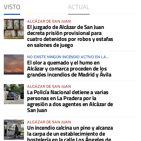
VISTO
ACTUAL
ALCÁZAR DE SAN JUAN
El juzgado de Alcázar de San Juan
decreta prisión provisional para
cuatro detenidos por robos y estafas
en salones de juego
NO EXISTE NINGÚN INCENDIO ACTIVO EN LA
El olor a quemado y el humo en
COMARCA
Alcázar y comarca proceden de los
grandes incendios de Madrid y Ávila
ALCÁZAR DE SAN JUAN
La Policía Nacional detiene a varias
personas en La Pradera por la
agresión a dos agentes en Alcázar de
San Juan
ALCÁZAR DE SAN JUAN
Un incendio calcina un pino y alcanza
la carpa de un establecimiento de
hostelería en la calle Los Ángeles de