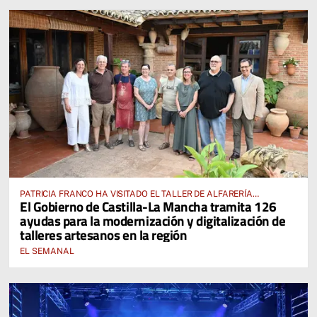
PATRICIA FRANCO HA VISITADO EL TALLER DE ALFARERÍA
El Gobierno de Castilla-La Mancha tramita 126
HERMANOS PEÑO EN VILLAFRANCA DE LOS CABALLEROS
ayudas para la modernización y digitalización de
talleres artesanos en la región
EL SEMANAL