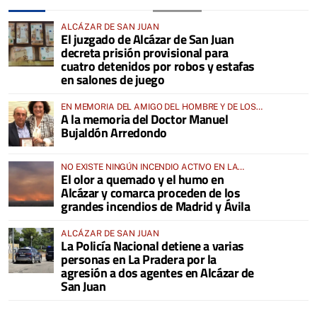
ALCÁZAR DE SAN JUAN
El juzgado de Alcázar de San Juan
decreta prisión provisional para
cuatro detenidos por robos y estafas
en salones de juego
EN MEMORIA DEL AMIGO DEL HOMBRE Y DE LOS
A la memoria del Doctor Manuel
ANIMALES
Bujaldón Arredondo
NO EXISTE NINGÚN INCENDIO ACTIVO EN LA
El olor a quemado y el humo en
COMARCA
Alcázar y comarca proceden de los
grandes incendios de Madrid y Ávila
ALCÁZAR DE SAN JUAN
La Policía Nacional detiene a varias
personas en La Pradera por la
agresión a dos agentes en Alcázar de
San Juan