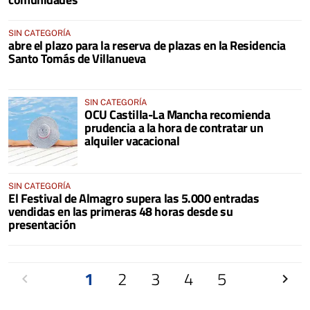
SIN CATEGORÍA
abre el plazo para la reserva de plazas en la Residencia
Santo Tomás de Villanueva
SIN CATEGORÍA
OCU Castilla-La Mancha recomienda
prudencia a la hora de contratar un
alquiler vacacional
SIN CATEGORÍA
El Festival de Almagro supera las 5.000 entradas
vendidas en las primeras 48 horas desde su
presentación
Anterior
1
2
3
4
5
Siguien