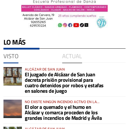
LO MÁS
VISTO
ACTUAL
ALCÁZAR DE SAN JUAN
El juzgado de Alcázar de San Juan
decreta prisión provisional para
cuatro detenidos por robos y estafas
en salones de juego
NO EXISTE NINGÚN INCENDIO ACTIVO EN LA
El olor a quemado y el humo en
COMARCA
Alcázar y comarca proceden de los
grandes incendios de Madrid y Ávila
ALCÁZAR DE SAN JUAN