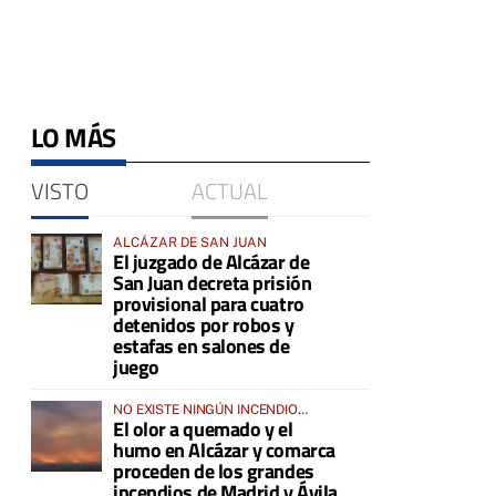
LO MÁS
VISTO
ACTUAL
ALCÁZAR DE SAN JUAN
El juzgado de Alcázar de
San Juan decreta prisión
provisional para cuatro
detenidos por robos y
estafas en salones de
juego
NO EXISTE NINGÚN INCENDIO
El olor a quemado y el
ACTIVO EN LA COMARCA
humo en Alcázar y comarca
proceden de los grandes
incendios de Madrid y Ávila