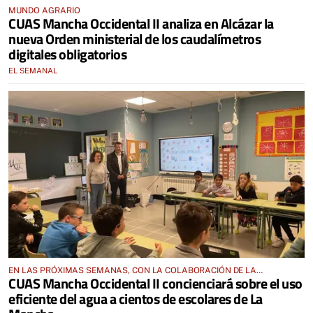
MUNDO AGRARIO
CUAS Mancha Occidental II analiza en Alcázar la
nueva Orden ministerial de los caudalímetros
digitales obligatorios
EL SEMANAL
EN LAS PRÓXIMAS SEMANAS, CON LA COLABORACIÓN DE LA
CUAS Mancha Occidental II concienciará sobre el uso
DIPUTACIÓN PROVINCIAL DE CIUDAD REAL
eficiente del agua a cientos de escolares de La