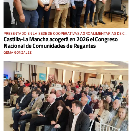
PRESENTADO EN LA SEDE DE COOPERATIVAS AGROALIMENTARIAS DE C-
Castilla-La Mancha acogerá en 2026 el Congreso
LM EN ALCÁZAR
Nacional de Comunidades de Regantes
GEMA GONZÁLEZ