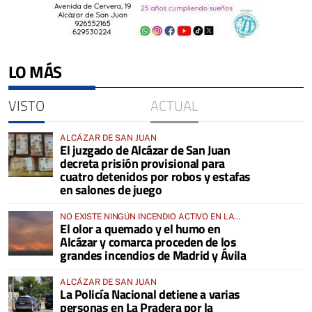
LO MÁS
VISTO
ACTUAL
ALCÁZAR DE SAN JUAN
El juzgado de Alcázar de San Juan
decreta prisión provisional para
cuatro detenidos por robos y estafas
en salones de juego
NO EXISTE NINGÚN INCENDIO ACTIVO EN LA
El olor a quemado y el humo en
COMARCA
Alcázar y comarca proceden de los
grandes incendios de Madrid y Ávila
ALCÁZAR DE SAN JUAN
La Policía Nacional detiene a varias
personas en La Pradera por la