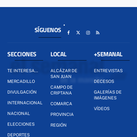
SÍGUENOS
SECCIONES
LOCAL
+SEMANAL
TE INTERESA...
ALCÁZAR DE
ENTREVISTAS
SAN JUAN
MERCADILLO
DECESOS
CAMPO DE
DIVULGACIÓN
GALERÍAS DE
CRIPTANA
IMÁGENES
INTERNACIONAL
COMARCA
VÍDEOS
NACIONAL
PROVINCIA
ELECCIONES
REGIÓN
DEPORTES