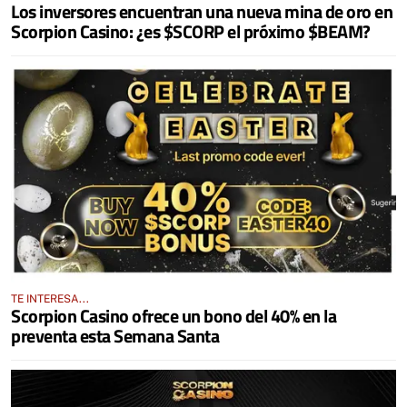
Los inversores encuentran una nueva mina de oro en
Scorpion Casino: ¿es $SCORP el próximo $BEAM?
TE INTERESA...
Scorpion Casino ofrece un bono del 40% en la
preventa esta Semana Santa