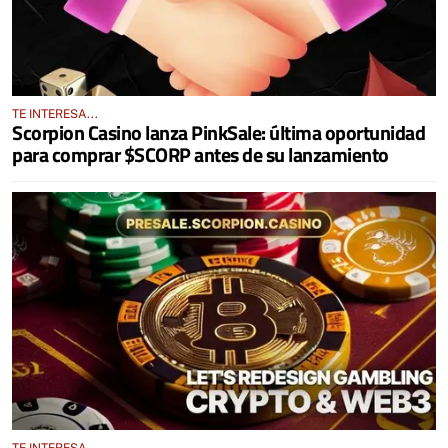
TE INTERESA...
Scorpion Casino lanza PinkSale: última oportunidad
para comprar $SCORP antes de su lanzamiento