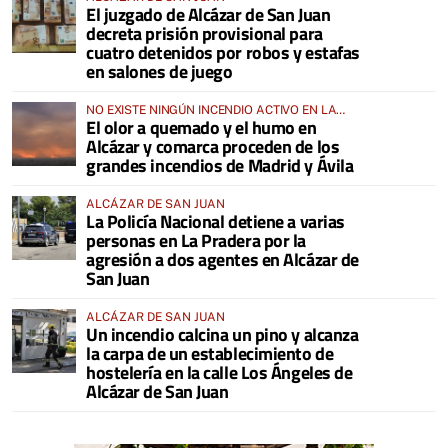
El juzgado de Alcázar de San Juan
decreta prisión provisional para
cuatro detenidos por robos y estafas
en salones de juego
NO EXISTE NINGÚN INCENDIO ACTIVO EN LA
El olor a quemado y el humo en
COMARCA
Alcázar y comarca proceden de los
grandes incendios de Madrid y Ávila
ALCÁZAR DE SAN JUAN
La Policía Nacional detiene a varias
personas en La Pradera por la
agresión a dos agentes en Alcázar de
San Juan
ALCÁZAR DE SAN JUAN
Un incendio calcina un pino y alcanza
la carpa de un establecimiento de
hostelería en la calle Los Ángeles de
Alcázar de San Juan