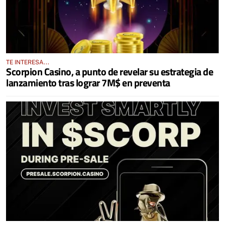
TE INTERESA...
Scorpion Casino, a punto de revelar su estrategia de
lanzamiento tras lograr 7M$ en preventa