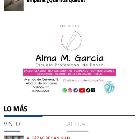
LO MÁS
VISTO
ACTUAL
ALCÁZAR DE SAN JUAN