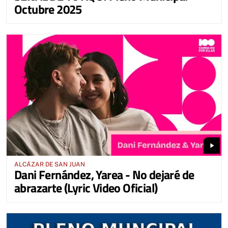
Octubre 2025
play_arrow
ALCÁZAR DE SAN JUAN
Dani Fernández, Yarea - No dejaré de
abrazarte (Lyric Video Oficial)