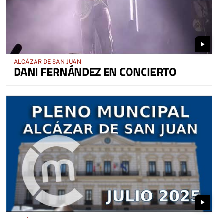
play_arrow
ALCÁZAR DE SAN JUAN
DANI FERNÁNDEZ EN CONCIERTO
play_arrow