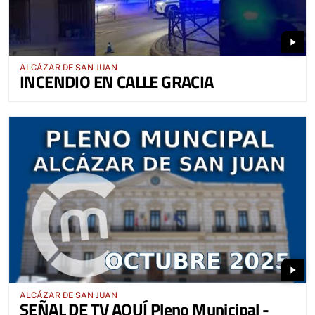
play_arrow
ALCÁZAR DE SAN JUAN
INCENDIO EN CALLE GRACIA
play_arrow
ALCÁZAR DE SAN JUAN
SEÑAL DE TV AQUÍ Pleno Municipal -