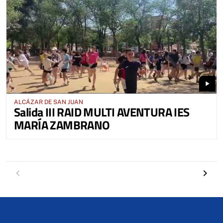
play_arrow
ALCÁZAR DE SAN JUAN
Salida III RAID MULTI AVENTURA IES
MARÍA ZAMBRANO
Anterior
Siguien