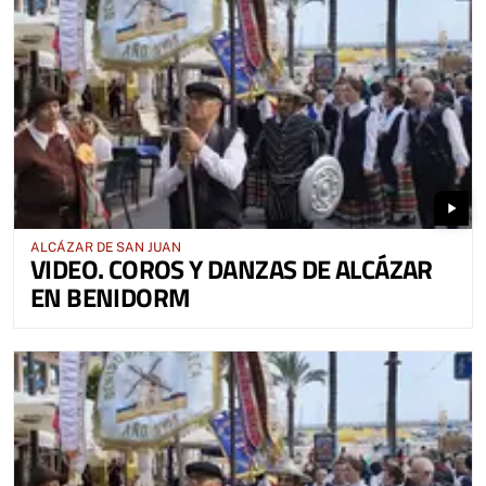
play_arrow
ALCÁZAR DE SAN JUAN
VIDEO. COROS Y DANZAS DE ALCÁZAR
EN BENIDORM