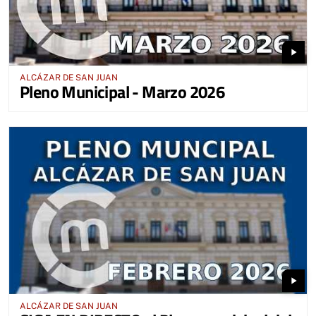
play_arrow
ALCÁZAR DE SAN JUAN
Pleno Municipal - Marzo 2026
play_arrow
ALCÁZAR DE SAN JUAN