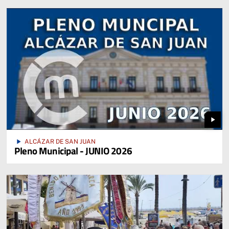
play_arrow
play_arrow
ALCÁZAR DE SAN JUAN
Pleno Municipal - JUNIO 2026