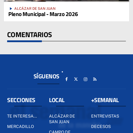
play_arrow
ALCÁZAR DE SAN JUAN
Pleno Municipal - Marzo 2026
COMENTARIOS
SÍGUENOS
SECCIONES
LOCAL
+SEMANAL
TE INTERESA...
ALCÁZAR DE
ENTREVISTAS
SAN JUAN
MERCADILLO
DECESOS
CAMPO DE