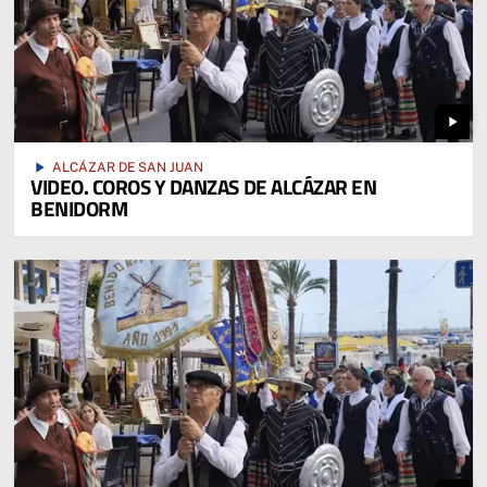
play_arrow
play_arrow
ALCÁZAR DE SAN JUAN
VIDEO. COROS Y DANZAS DE ALCÁZAR EN
BENIDORM