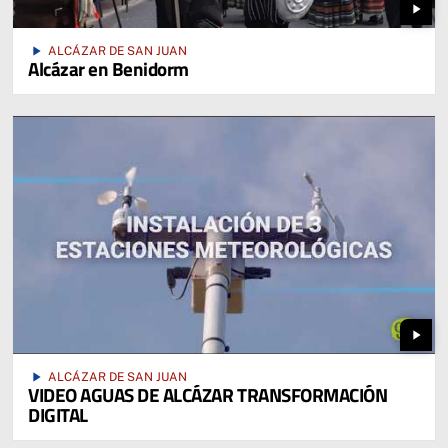
play_arrow
play_arrow
ALCÁZAR DE SAN JUAN
Alcázar en Benidorm
play_arrow
play_arrow
ALCÁZAR DE SAN JUAN
VIDEO AGUAS DE ALCÁZAR TRANSFORMACIÓN
DIGITAL