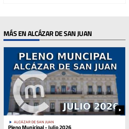
MÁS EN ALCÁZAR DE SAN JUAN
play_arrow
play_arrow
ALCÁZAR DE SAN JUAN
Pleno Municipal - Julio 2026