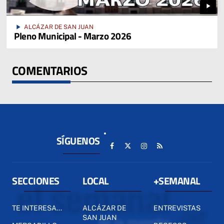
play_arrow
play_arrow
ALCÁZAR DE SAN JUAN
Pleno Municipal - Marzo 2026
COMENTARIOS
SÍGUENOS
SECCIONES
LOCAL
+SEMANAL
TE INTERESA...
ALCÁZAR DE
ENTREVISTAS
SAN JUAN