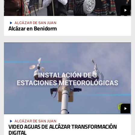
play_arrow
play_arrow
ALCÁZAR DE SAN JUAN
Alcázar en Benidorm
play_arrow
play_arrow
ALCÁZAR DE SAN JUAN
VIDEO AGUAS DE ALCÁZAR TRANSFORMACIÓN
DIGITAL