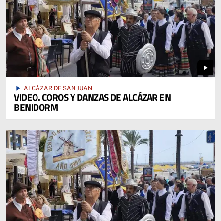
play_arrow
play_arrow
ALCÁZAR DE SAN JUAN
VIDEO. COROS Y DANZAS DE ALCÁZAR EN
BENIDORM