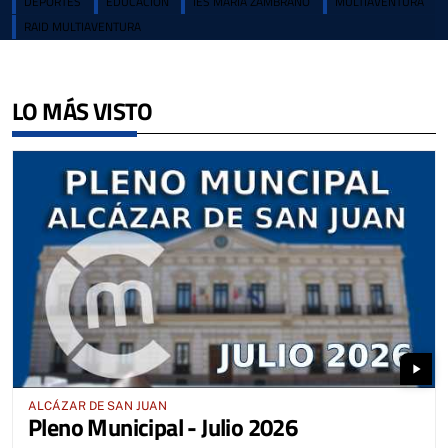
DEPORTES
EDUCACIÓN
IES MARÍA ZAMBRANO
MULTIAVENTURA
RAID MULTIAVENTURA
LO MÁS VISTO
play_arrow
ALCÁZAR DE SAN JUAN
Pleno Municipal - Julio 2026