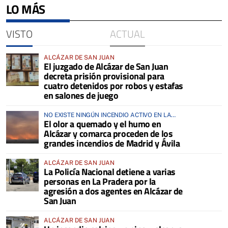
LO MÁS
VISTO
ACTUAL
ALCÁZAR DE SAN JUAN
El juzgado de Alcázar de San Juan
decreta prisión provisional para
cuatro detenidos por robos y estafas
en salones de juego
NO EXISTE NINGÚN INCENDIO ACTIVO EN LA
El olor a quemado y el humo en
COMARCA
Alcázar y comarca proceden de los
grandes incendios de Madrid y Ávila
ALCÁZAR DE SAN JUAN
La Policía Nacional detiene a varias
personas en La Pradera por la
agresión a dos agentes en Alcázar de
San Juan
ALCÁZAR DE SAN JUAN