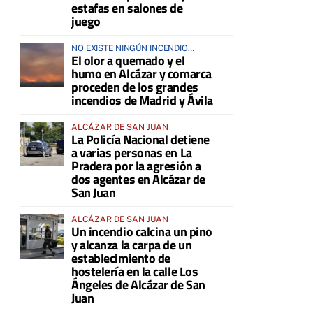
estafas en salones de
juego
NO EXISTE NINGÚN INCENDIO
El olor a quemado y el
ACTIVO EN LA COMARCA
humo en Alcázar y comarca
proceden de los grandes
incendios de Madrid y Ávila
ALCÁZAR DE SAN JUAN
La Policía Nacional detiene
a varias personas en La
Pradera por la agresión a
dos agentes en Alcázar de
San Juan
ALCÁZAR DE SAN JUAN
Un incendio calcina un pino
y alcanza la carpa de un
establecimiento de
hostelería en la calle Los
Ángeles de Alcázar de San
Juan