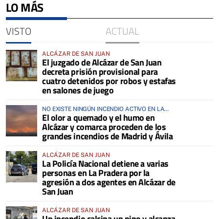
LO MÁS
VISTO
ACTUAL
ALCÁZAR DE SAN JUAN
El juzgado de Alcázar de San Juan
decreta prisión provisional para
cuatro detenidos por robos y estafas
en salones de juego
NO EXISTE NINGÚN INCENDIO ACTIVO EN LA
El olor a quemado y el humo en
COMARCA
Alcázar y comarca proceden de los
grandes incendios de Madrid y Ávila
ALCÁZAR DE SAN JUAN
La Policía Nacional detiene a varias
personas en La Pradera por la
agresión a dos agentes en Alcázar de
San Juan
ALCÁZAR DE SAN JUAN
Un incendio calcina un pino y alcanza